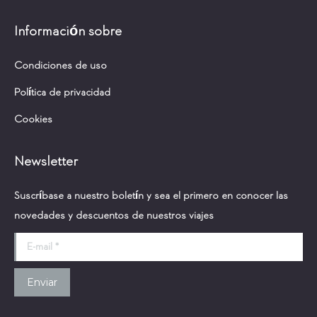
page
page
Información sobre
opens
opens
in
in
Condiciones de uso
new
new
window
window
Política de privacidad
Cookies
Newsletter
Suscríbase a nuestro boletín y sea el primero en conocer las
novedades y descuentos de nuestros viajes
E-mail *
Enviar