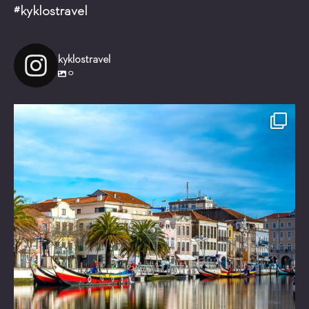
#kyklostravel
kyklostravel
0
Είστε έτοιμοι για ένα μαγικό ταξίδι!
Τι θα
...