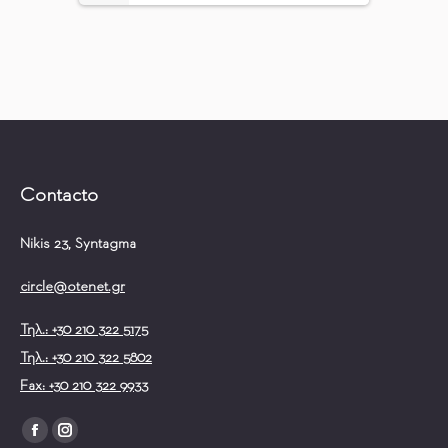
Contacto
Nikis 23, Syntagma
circle@otenet.gr
Τηλ.: +30 210 322 5175
Τηλ.: +30 210 322 5802
Fax: +30 210 322 9933
Encuéntranos en:
Facebook
Instagram