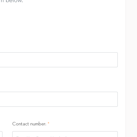
rm below.
Contact number:
*