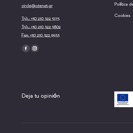
Política d
circle@otenet.gr
Cookies
Τηλ.: +30 210 322 5175
Τηλ.: +30 210 322 5802
Fax: +30 210 322 9933
Encuéntranos en:
Facebook
Instagram
page
page
opens
opens
in
in
new
new
window
window
Deja tu opinión