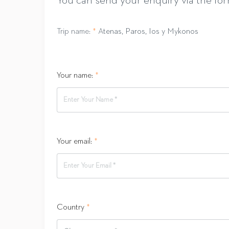
You can send your enquiry via the fo
Trip name:
*
Atenas, Paros, Ios y Mykonos
Your name:
*
Your email:
*
Country
*