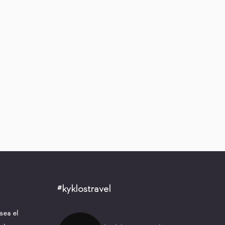
#kyklostravel
sea el