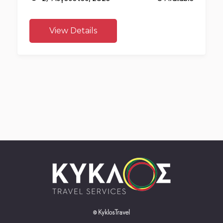
View Details
© KyklosTravel