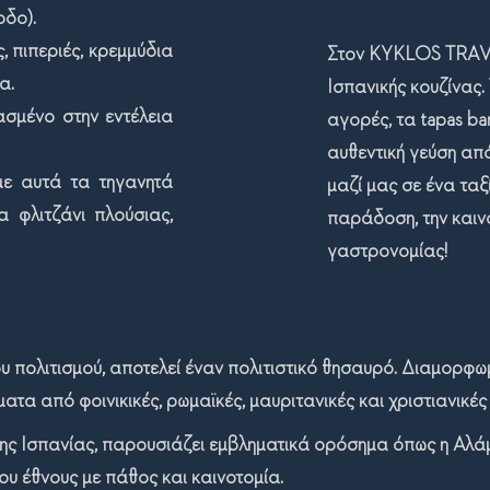
ρδο).
 πιπεριές, κρεμμύδια
Στ
ον
KYKLOS TRAVEL
α.
Ι
σπανικής κουζίνας.
ρασμένο
στην εντέλεια
αγορές, τα tapas ba
αυθεντική γεύση απ
με αυτά τα τηγανητά
μαζί μας σε ένα ταξ
 φλιτζάνι πλούσιας,
παράδοση, την καιν
γαστρονομίας!
ου πολιτισμού, αποτελεί έναν πολιτιστικό θησαυρό. Διαμορφ
τα από φοινικικές, ρωμαϊκές, μαυριτανικές και χριστιανικές
 της Ισπανίας, παρουσιάζει εμβληματικά ορόσημα όπως η Αλά
ου έθνους με πάθος και καινοτομία.