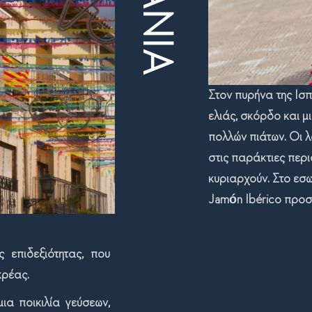
Στον πυρήνα της
Ι
σπ
ελιάς, σκόρδο και 
πολλών πιάτων. Οι 
στις παράκτιες περ
κυριαρχούν. Στο εσ
Jamón Ibérico προσφ
 επιδεξιότητας, που
κρέας.
ια ποικιλία γεύσεων,