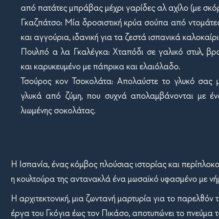
από πατάτες μπράβας μέχρι γαρίδες αλ αχίλο (με σκό
Γκαζπάτσο:
Μία
δροσιστικ
ή
κρύ
α
σούπα από ντομάτες,
και αγγούρια, ιδανικ
ή
για τα ζεστά ισπανικά καλοκαίρι
Πουλπό α λα Γκαλέγκα:
Χταπόδι
σε γαλικό στυλ, β
και
καρυκευμένο
με πάπρικα και ελαιόλαδο.
Τσούρος κον Τσοκολάτα: Απολαύστε το γλυκό σας 
γλυκά από ζύμη, που συχνά απολαμβάνονται με ένα
λιωμένης σοκολάτας.
Η Ισπανία, ένας κόμβος πλούσιας ιστορίας και περίπλοκ
η κουλτούρα της αντανακλά ένα μωσαϊκό υφασμένο με νήμα
Η αρχιτεκτονική, μια ζωντανή μαρτυρία για το παρελθόν
έργα του Γκόγια έως τον Πικάσο, αποτυπώνει το πνεύμα τ