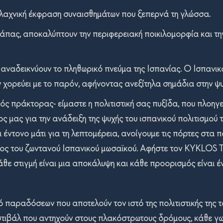
λαχνική έκφραση συναισθημάτων που ξεπερνά τη γλώσσα.
τάπας, αποκαλύπτουν την περιφερειακή ποικιλομορφία και τη
αναδεικνύουν το πληθωρικό πνεύμα της Ισπανίας. Ο Ισπανικός
 χορεύει με το παρόν, αφήνοντας ανεξίτηλα σημάδια στην ψυ
κός πράκτορας- είμαστε η πολιτιστική σας πυξίδα, που πλοηγ
θος μας για την ανάδειξη της ψυχής του ισπανικού πολιτισμο
έντονο μάτι για τη λεπτομέρεια, ανοίγουμε τις πόρτες στα π
έρος του ζωντανού Ισπανικού μωσαϊκού. Αφήστε τον
KYKLOS
άθε στιγμή είναι μια αποκάλυψη και κάθε προορισμός είναι έ
κό παραδόσεων που αποτελούν τον ιστό της πολιτιστικής της 
τιβάλ που αντηχούν στους πλακόστρωτους δρόμους, κάθε γω