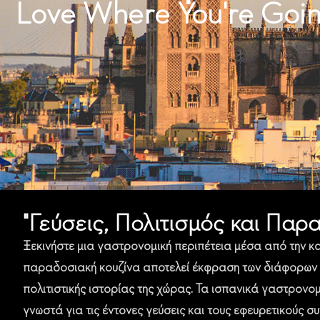
Love Where You're Goi
"Γεύσεις, Πολιτισμός και Παρ
Ξεκινήστε μια γαστρονομική περιπέτεια μέσα από την κα
παραδοσιακή κουζίνα αποτελεί έκφραση των διάφορων 
πολιτιστικής ιστορίας της χώρας. Τα ισπανικά γαστρονο
γνωστά για τις έντονες γεύσεις και τ
ου
ς εφευρετικ
ού
ς σ