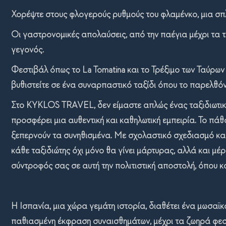
Χορέψτε στους φλογερούς ρυθμούς του φλαμένκο, μια σπ
Οι γαστρονομικές απολαύσεις, από την παέγια μέχρι τα 
γεγονός.
Φεστιβάλ όπως το La Tomatina και το Τρέξιμο των Ταύρων 
βυθιστείτε σε ένα συναρπαστικό ταξίδι όπου το παρελθόν
Στο
KYKLOS
TRAVEL
, δεν είμαστε απλώς ένας ταξιδιωτι
προσφέρει μια αυθεντική και καθηλωτική εμπειρία. Το πά
ξεπερνούν τα συνηθισμένα. Με σχολαστικό σχεδιασμό και 
κάθε ταξιδιώτης όχι μόνο θα γίνει μάρτυρας, αλλά και μ
σύντροφός σας σε αυτή την πολιτιστική αποστολή, όπου κ
Η Ισπανία, μια χώρα γεμάτη ιστορία, διαθέτει ένα μωσαϊ
παθιασμένη έκφραση συναισθημάτων, μέχρι τα ζωηρά φεσ