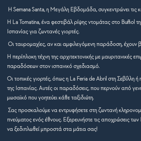
Η Semana Santa, η Μεγάλη Εβδομάδα, συγκεντρώνει τις κ
Η La Tomatina, ένα φεστιβάλ ρίψης ντομάτας στο Buñol τη
Ισπανίας για ζωντανές γιορτές.
Οι ταυρομαχίες, αν και αμφιλεγόμενη παράδοση, έχουν βα
Η περίπλοκη τέχνη της αρχιτεκτονικής με μαυριτανικές επ
παραδόσεων στον ισπανικό σχεδιασμό.
Οι τοπικές γιορτές, όπως η La Feria de Abril στη Σεβίλλη 
της Ισπανίας. Αυτές οι παραδόσεις, που περνούν από γεν
μωσαϊκό που γοητεύει κάθε ταξιδιώτη.
Σας προσκαλούμε να εντρυφήσετε στη ζωντανή κληρονομιά
πνεύματος ενός έθνους. Εξερευνήστε τις αποχρώσεις τω
να ξεδιπλωθεί μπροστά στα μάτια σας!