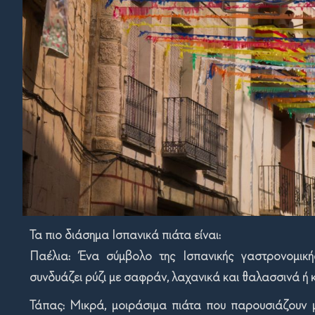
Τα πιο δ
ιάσημα
Ισπανικά π
ιάτα
είναι
:
Παέλια:
Ένα σύμβολο της
Ι
σπανικής γαστρονομικής
συνδυάζει ρύζι με
σαφράν
, λαχανικά και θαλασσινά ή 
Τάπας: Μικρά, μοιράσιμα πιάτα που παρουσιάζουν μ