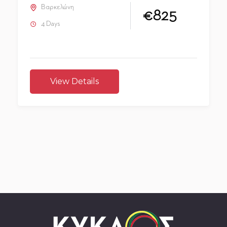
Βαρκελώνη
€825
4 Days
View Details