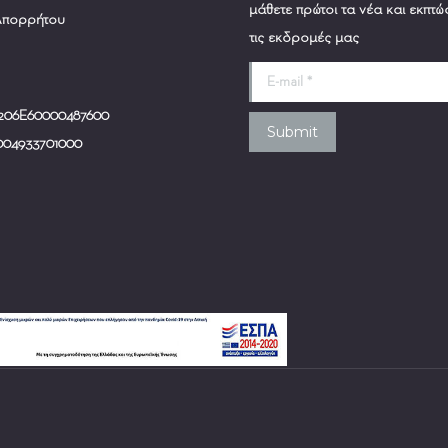
μάθετε πρώτοι τα νέα και εκπτώ
 Απορρήτου
τις εκδρομές μας
E-mail *
0206Ε60000487600
Submit
004933701000