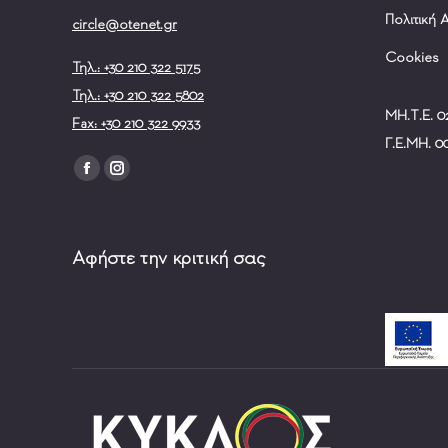
Πολιτική
circle@otenet.gr
Cookies
Τηλ.: +30 210 322 5175
Τηλ.: +30 210 322 5802
ΜΗ.Τ.Ε. 
Fax: +30 210 322 9933
Γ.Ε.ΜΗ. 0
Find us on:
Facebook
Instagram
page
page
opens
opens
Αφήστε την κριτική σας
in
in
new
new
window
window