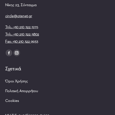
Νίκης 23, Σύνταγμα
circle@otenet.gr
Τηλ.: +30 210 322 5175
Τηλ.: +30 210 322 5802
Fax: +30 210 322 9933
Find us on:
Facebook
Instagram
page
page
Σχετικά
opens
opens
in
in
Όροι Χρήσης
new
new
window
window
Πολιτική Απορρήτου
Cookies