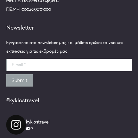
ΜΗ.Τ.Ε. 0206Ε60000487600
Γ.Ε.ΜΗ. 0004933701000
Newsletter
Εγγραφείτε στο newsletter μας και μάθετε πρώτοι τα νέα και
εκπτώσεις για τις εκδρομές μας
E-mail *
Submit
#kyklostravel
kyklostravel
0