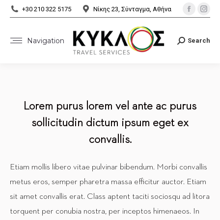
Facebo
Ins
+30 210 322 5175
Νίκης 23, Σύνταγμα, Αθήνα
page
pa
opens
ope
Navigation
Search
Search:
in
in
new
ne
window
wi
Lorem purus lorem vel ante ac purus
sollicitudin dictum ipsum eget ex
convallis.
Etiam mollis libero vitae pulvinar bibendum. Morbi convallis
metus eros, semper pharetra massa efficitur auctor. Etiam
sit amet convallis erat. Class aptent taciti sociosqu ad litora
torquent per conubia nostra, per inceptos himenaeos. In