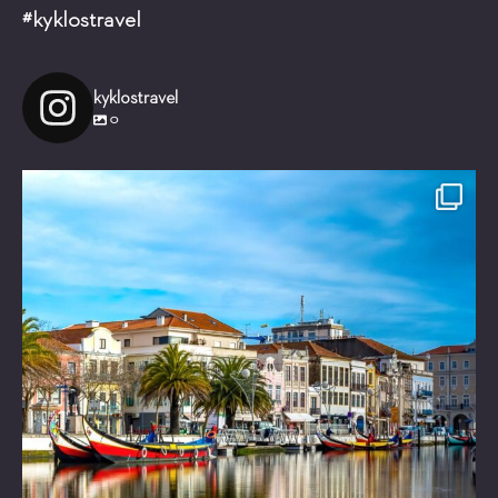
#kyklostravel
kyklostravel
0
Είστε έτοιμοι για ένα μαγικό ταξίδι!
Τι θα
...