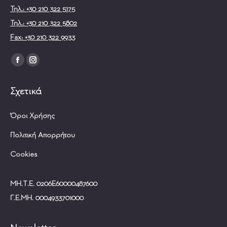
Τηλ.: +30 210 322 5175
Τηλ.: +30 210 322 5802
Fax: +30 210 322 9933
Find us on:
Facebook
Instagram
page
page
Σχετικά
opens
opens
in
in
Όροι Χρήσης
new
new
window
window
Πολιτική Απορρήτου
Cookies
ΜΗ.Τ.Ε. 0206Ε60000487600
Γ.Ε.ΜΗ. 0004933701000