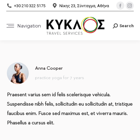
Facebo
Ins
+30 210 322 5175
Νίκης 23, Σύνταγμα, Αθήνα
page
pa
opens
ope
Navigation
Search
Search:
in
in
new
ne
window
wi
Anna Cooper
practice yoga for 7 years
Praesent varius sem id felis scelerisque vehicula.
Suspendisse nibh felis, sollicitudin eu sollicitudin at, tristique
faucibus enim. Fusce sed maximus est, et viverra mauris.
Phasellus a cursus elit.