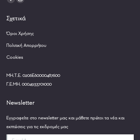
Facebook
Instagram
page
page
Σχετικά
opens
opens
in
in
Όροι Χρήσης
new
new
window
window
Πολιτική Απορρήτου
Cookies
ΜΗ.Τ.Ε. 0206Ε60000487600
Γ.Ε.ΜΗ. 0004933701000
Newsletter
Εγγραφείτε στο newsletter μας και μάθετε πρώτοι τα νέα και
εκπτώσεις για τις εκδρομές μας
E-mail *