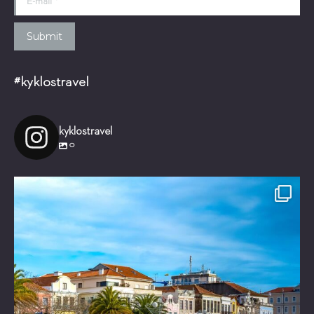
Submit
#kyklostravel
kyklostravel
0
Είστε έτοιμοι για ένα μαγικό ταξίδι!
Τι θα
...