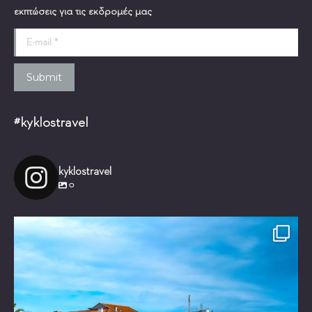
εκπτώσεις για τις εκδρομές μας
E-mail *
Submit
#kyklostravel
kyklostravel
0
Είστε έτοιμοι για ένα μαγικό ταξίδι!
Τι θα
...