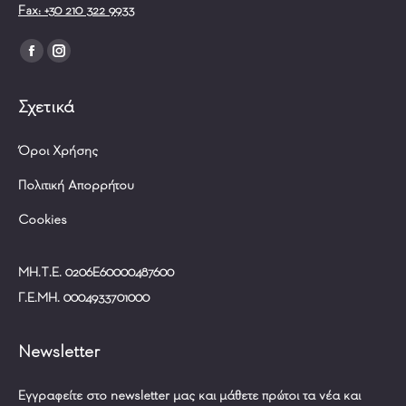
Fax: +30 210 322 9933
Find us on:
Facebook
Instagram
page
page
Σχετικά
opens
opens
in
in
Όροι Χρήσης
new
new
window
window
Πολιτική Απορρήτου
Cookies
ΜΗ.Τ.Ε. 0206Ε60000487600
Γ.Ε.ΜΗ. 0004933701000
Newsletter
Εγγραφείτε στο newsletter μας και μάθετε πρώτοι τα νέα και