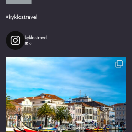
#kyklostravel
kyklostravel
0
Είστε έτοιμοι για ένα μαγικό ταξίδι!
Τι θα
...