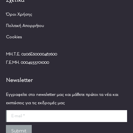
opens
opens
in
in
Όροι Χρήσης
new
new
window
window
Πολιτική Απορρήτου
Cookies
ΜΗ.Τ.Ε. 0206Ε60000487600
Γ.Ε.ΜΗ. 0004933701000
Newsletter
Εγγραφείτε στο newsletter μας και μάθετε πρώτοι τα νέα και
εκπτώσεις για τις εκδρομές μας
E-mail *
Submit