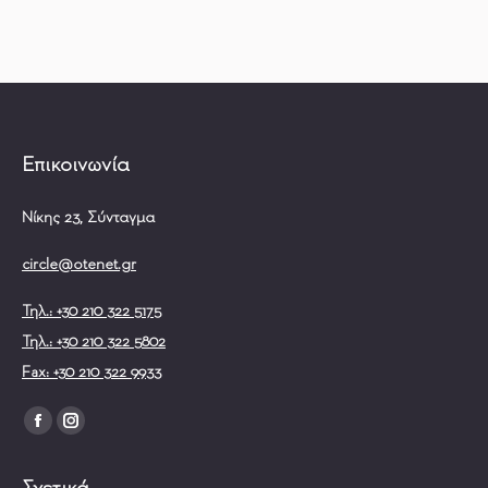
Επικοινωνία
Νίκης 23, Σύνταγμα
circle@otenet.gr
Τηλ.: +30 210 322 5175
Τηλ.: +30 210 322 5802
Fax: +30 210 322 9933
Find us on:
Facebook
Instagram
page
page
Σχετικά