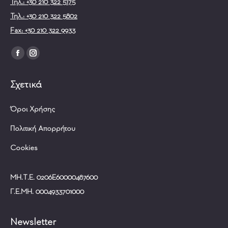
Τηλ.: +30 210 322 5175
Τηλ.: +30 210 322 5802
Fax: +30 210 322 9933
Find us on:
Facebook
Instagram
page
page
Σχετικά
opens
opens
in
in
Όροι Χρήσης
new
new
window
window
Πολιτική Απορρήτου
Cookies
ΜΗ.Τ.Ε. 0206Ε60000487600
Γ.Ε.ΜΗ. 0004933701000
Newsletter