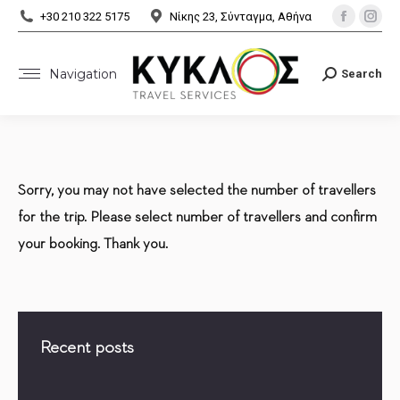
Facebo
Ins
+30 210 322 5175
Νίκης 23, Σύνταγμα, Αθήνα
page
pa
opens
ope
Navigation
Search
Search:
in
in
new
ne
window
wi
Sorry, you may not have selected the number of travellers
for the trip. Please select number of travellers and confirm
your booking. Thank you.
Recent posts