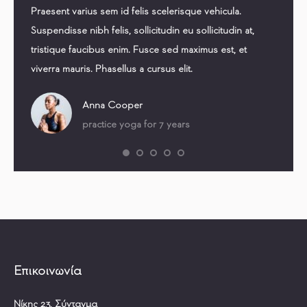
 Morbi
Praesent varius sem id felis scelerisque vehicula.
Praesen
felis
Suspendisse nibh felis, sollicitudin eu sollicitudin at,
volutpa
citudin
tristique faucibus enim. Fusce sed maximus est, et
Nam ne
viverra mauris. Phasellus a cursus elit.
iaculis
Anna Cooper
practice yoga for 7 years
Επικοινωνία
Νίκης 23, Σύνταγμα