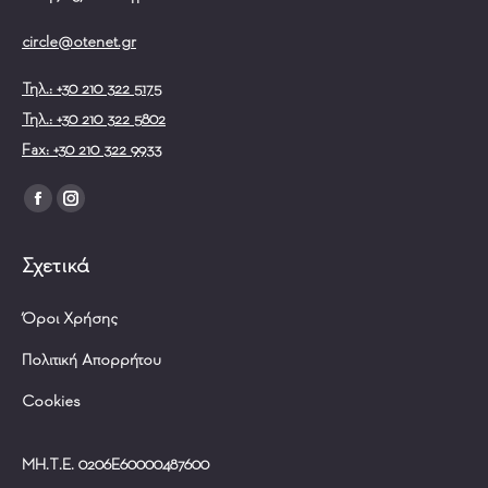
circle@otenet.gr
Τηλ.: +30 210 322 5175
Τηλ.: +30 210 322 5802
Fax: +30 210 322 9933
Find us on:
Facebook
Instagram
page
page
Σχετικά
opens
opens
in
in
Όροι Χρήσης
new
new
window
window
Πολιτική Απορρήτου
Cookies
ΜΗ.Τ.Ε. 0206Ε60000487600