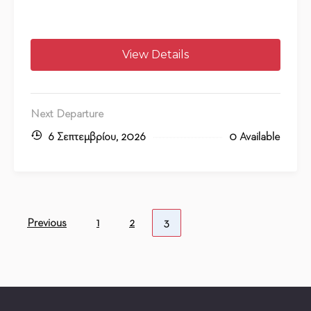
View Details
Next Departure
6 Σεπτεμβρίου, 2026
0 Available
Previous
1
2
3
PAGE
PAGE
PAGE