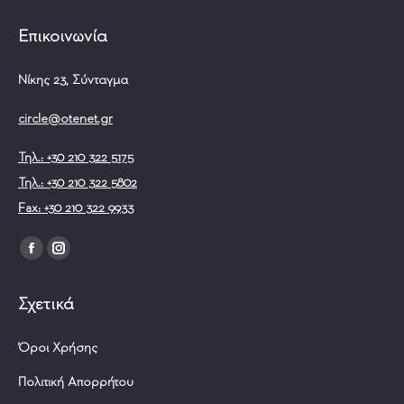
Επικοινωνία
Νίκης 23, Σύνταγμα
circle@otenet.gr
Τηλ.: +30 210 322 5175
Τηλ.: +30 210 322 5802
Fax: +30 210 322 9933
Find us on:
Facebook
Instagram
page
page
Σχετικά
opens
opens
in
in
Όροι Χρήσης
new
new
window
window
Πολιτική Απορρήτου