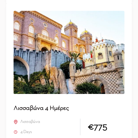
Λισσαβώνα 4 Ημέρες
Λισσαβώνα
€775
4 Days