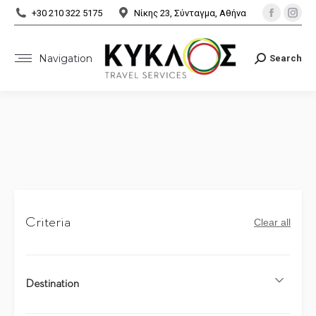
Facebo
Ins
+30 210 322 5175
Νίκης 23, Σύνταγμα, Αθήνα
page
pa
opens
ope
Navigation
Search
Search:
in
in
new
ne
window
wi
Criteria
Clear all
Destination