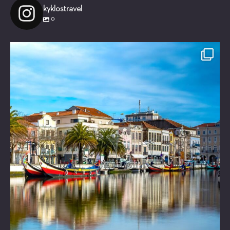
kyklostravel
0
Είστε έτοιμοι για ένα μαγικό ταξίδι!
Τι θα
...